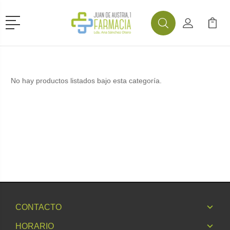
Menú
Buscar
Mi Cuenta
Mi Ca
Buscar
No hay productos listados bajo esta categoría.
CONTACTO
HORARIO