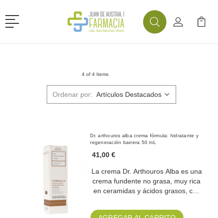
Menú
Buscar
Mi Cuenta
Mi Ca
Buscar
4 of 4 Items
Ordenar por:
Dr. arthouros alba crema fórmula: hidratante y
regeneración barrera 50 mL
41,00 €
La crema Dr. Arthouros Alba es una
crema fundente no grasa, muy rica
en ceramidas y ácidos grasos, c…
AGREGAR AL CARRITO