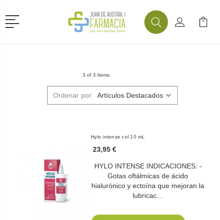
Menú
Buscar
Mi Cuenta
Mi Ca
Buscar
3 of 3 Items
Ordenar por:
Hylo intense col 10 mL
23,95 €
HYLO INTENSE INDICACIONES: -
Gotas oftálmicas de ácido
hialurónico y ectoína que mejoran la
lubricac…