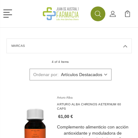
Menú
Buscar
Mi Cuenta
Mi Ca
Buscar
MARCAS
4 of 4 Items
Ordenar por:
Arturo Alba
ARTURO ALBA CHRONOS AETERNUM 60
CAPS
61,00 €
Complemento alimenticio con acción
antioxidante y moduladora de