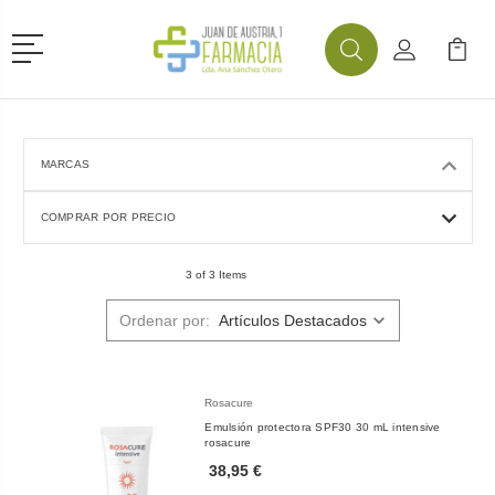
Menú
Buscar
Mi Cuenta
Mi Ca
Buscar
MARCAS
COMPRAR POR PRECIO
3 of 3 Items
Ordenar por:
Rosacure
Emulsión protectora SPF30 30 mL intensive
rosacure
38,95 €