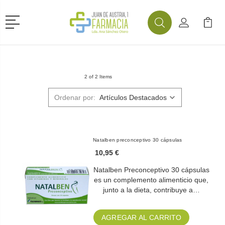
Menú
Buscar
Mi Cuenta
Mi Ca
Buscar
2 of 2 Items
Ordenar por:
Natalben preconceptivo 30 cápsulas
10,95 €
Natalben Preconceptivo 30 cápsulas
es un complemento alimenticio que,
junto a la dieta, contribuye a…
AGREGAR AL CARRITO